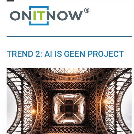
Skip
Open
Close
to
mobile
mobile
content
menu
menu
TREND 2: AI IS GEEN PROJECT