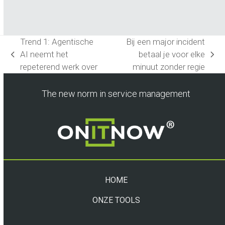
Trend 1: Agentische
Bij een major incident
AI neemt het
betaal je voor elke
previous
next
repeterend werk over
minuut zonder regie
post:
post:
The new norm in service management
HOME
ONZE TOOLS