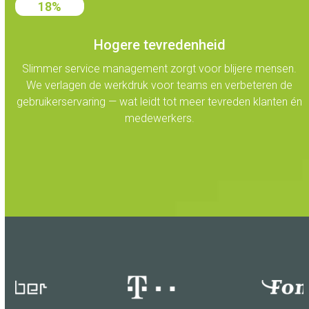
18
18
%
Hogere tevredenheid
Slimmer service management zorgt voor blijere mensen.
We verlagen de werkdruk voor teams en verbeteren de
gebruikerservaring — wat leidt tot meer tevreden klanten én
medewerkers.
Use
the
left
and
right