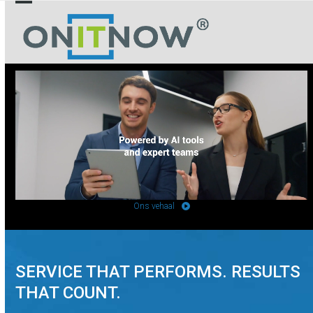
Skip
Open
Close
to
mobile
mobile
content
menu
menu
Ons vehaal
SERVICE THAT PERFORMS. RESULTS
THAT COUNT.