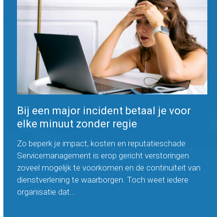
Bij een major incident betaal je voor
elke minuut zonder regie
Zo beperk je impact, kosten en reputatieschade
Servicemanagement is erop gericht verstoringen
zoveel mogelijk te voorkomen en de continuïteit van
dienstverlening te waarborgen. Toch weet iedere
organisatie dat…