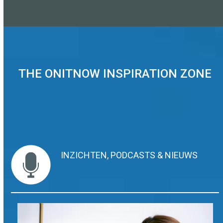
arrow
keys
to
access
the
THE ONITNOW INSPIRATION ZONE
carousel
navigation
buttons
INZICHTEN, PODCASTS & NIEUWS