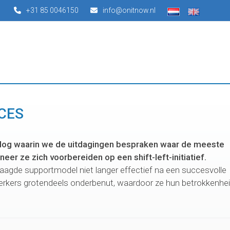
+31 85 0046150
info@onitnow.nl
CCES
blog waarin we de uitdagingen bespraken waar de meeste
er ze zich voorbereiden op een shift-left-initiatief.
 gelaagde supportmodel niet langer effectief na een succesvolle
erkers grotendeels onderbenut, waardoor ze hun betrokkenhe