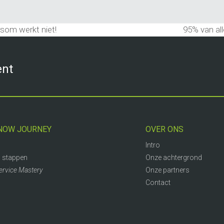
som werkt niet!
95% van all
next
post:
ent
NOW JOURNEY
OVER ONS
Intro
 stappen
Onze achtergrond
ervice Mastery
Onze partners
Contact