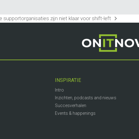
e supportorganisaties zijn niet klaar voor shift-left
INSPIRATIE
Intro
Inzichten, podcasts and nieuws
Succesverhalen
Events & happenings