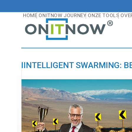
Skip
to
HOME
ONITNOW JOURNEY
ONZE TOOLS
OVE
content
IINTELLIGENT SWARMING: BE