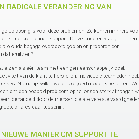
N RADICALE VERANDERING VAN
udige oplossing is voor deze problemen. Ze komen immers voo
n en structuren binnen support. Dit veranderen vraagt om een
we alle oude bagage overboord gooien en proberen een
 dat eruitzien?
atie zien als één team met een gemeenschappelijk doel:
iviteit van de klant te herstellen. Individuele teamleden heb
resses. Natuurlijk willen we dit zo goed mogelijk benutten. We
den om een bepaald probleem op te lossen sterk afhangen v
bleem behandeld door de mensen die alle vereiste vaardigheden
roep, of alles daar tussenin.
 NIEUWE MANIER OM SUPPORT TE