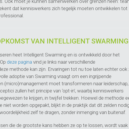
ga’s. Ook moet je kunnen samenwerken over grenzen heen: tea
tekent dat kenniswerkers zich tegelijk moeten ontwikkelen tot
rofessional.
 OPKOMST VAN INTELLIGENT SWARMING
eren heet Intelligent Swarming en is ontwikkeld door het
. Op
deze pagina
vind je links naar verschillende
deze methode kan zijn. Ervaringen tot nu toe laten echter ook 
svolle adoptie van Swarming vraagt om een ingrijpende
e en (micro)management moet transformeren naar leiderschap,
ptici zullen het principe van ‘opt-in’, waarbij kenniswerkers
toegewezen te krijgen, in twijfel trekken. Hoewel de methode e
et worden opgepakt, blijkt in de praktijk dat dit zelden nodig
oordelijkheid zelf te dragen, zonder inmenging van buitenaf.
en die de grootste kans hebben ze op te lossen, wordt vaak