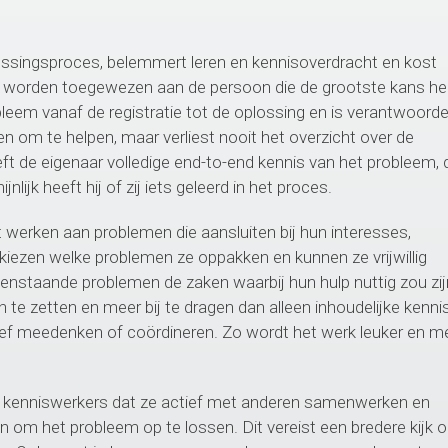
ssingsproces, belemmert leren en kennisoverdracht en kost
 worden toegewezen aan de persoon die de grootste kans he
obleem vanaf de registratie tot de oplossing en is verantwoordel
n om te helpen, maar verliest nooit het overzicht over de
ft de eigenaar volledige end-to-end kennis van het probleem, 
ijk heeft hij of zij iets geleerd in het proces.
werken aan problemen die aansluiten bij hun interesses,
kiezen welke problemen ze oppakken en kunnen ze vrijwillig
penstaande problemen de zaken waarbij hun hulp nuttig zou zij
n te zetten en meer bij te dragen dan alleen inhoudelijke kennis
ef meedenken of coördineren. Zo wordt het werk leuker en m
kenniswerkers dat ze actief met anderen samenwerken en
n om het probleem op te lossen. Dit vereist een bredere kijk 