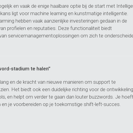
lijk en vaak de enige haalbare optie bij de start met Intellig
 kans ligt voor machine learning en kunstmatige intelligentie.
rming hebben vaak aanzienlijke investeringen gedaan in de
 profielen en reputaties. Deze functionaliteit biedt
rs van servicemanagementoplossingen om zich te onderscheid
zword-stadium te halen”
belang en de kracht van nieuwe manieren om support te
zien. Het biedt ook een duidelijke richting voor de ontwikkelin
ols, en helpt om verder te gaan dan louter buzzwords. Je hoef
 en je voorbereiden op je toekomstige shift-left-succes.