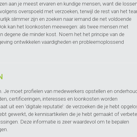
ijzen aan je meest ervaren en kundige mensen, want die losse
rvolgens overspoeld met verzoeken, terwijl de rest van het te
rlijk slimmer zijn en zoeken naar iemand die net voldoende
. Ook kan het loonkosten meewegen: als twee mensen met
 dan degene die minder kost. Noem het het principe van de
mgeving ontwikkelen vaardigheden en probleemoplossend
N
wen. Je moet profielen van medewerkers opstellen en onderhou
den, certificeringen, interesses en loonkosten worden
 uit een ‘digitale reputatie’: de verzoeken die je hebt opgelo
ebt gewerkt, de kennisartikelen die je hebt gemaakt of verbet
lossingen. Deze informatie is zeer waardevol om te bepalen
gen.