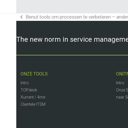
Benut tools om processen te verbeteren – ander
previous
post:
The new norm in service managem
ONZE TOOLS
ONIT
Intro
Intro
TOPdesk
Onze 5
Xurrent / 4me
naar
S
Clientele ITSM