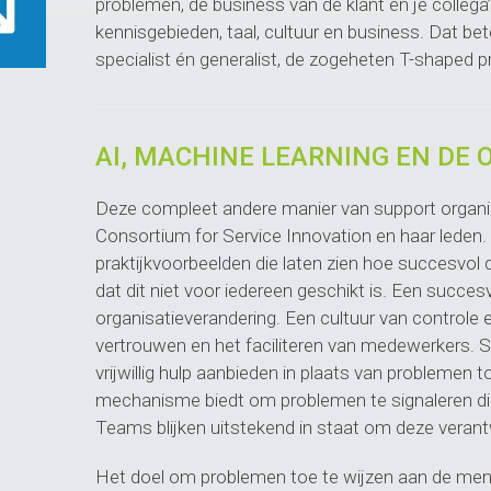
problemen, de business van de klant en je colle
kennisgebieden, taal, cultuur en business. Dat be
specialist én generalist, de zogeheten T-shaped p
AI, MACHINE LEARNING EN DE
Deze compleet andere manier van support organis
Consortium for Service Innovation en haar leden
praktijkvoorbeelden die laten zien hoe succesvol 
dat dit niet voor iedereen geschikt is. Een succe
organisatieverandering. Een cultuur van control
vertrouwen en het faciliteren van medewerkers. Sce
vrijwillig hulp aanbieden in plaats van problemen 
mechanisme biedt om problemen te signaleren die ni
Teams blijken uitstekend in staat om deze verantw
Het doel om problemen toe te wijzen aan de mens