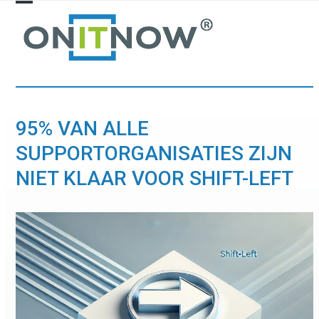
Skip
Open
Close
to
mobile
mobile
content
menu
menu
95% VAN ALLE
SUPPORTORGANISATIES ZIJN
NIET KLAAR VOOR SHIFT-LEFT