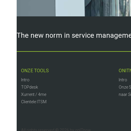
The new norm in service managem
ONZE TOOLS
ONIT
Intro
Intro
TOPdesk
Onze 5
Xurrent / 4me
naar
S
Clientele ITSM
All rights reserved © 2026 by onITnow