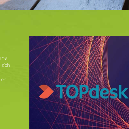
erne
 zich
 en