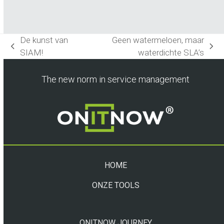
De kunst van
Geen watermeloen, maar
previous
next
SIAM!
waterdichte SLA’s
post:
post:
The new norm in service management
HOME
ONZE TOOLS
ONITNOW JOURNEY