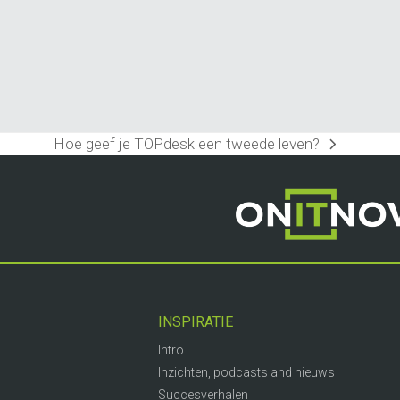
Hoe geef je TOPdesk een tweede leven?
next
post:
INSPIRATIE
Intro
Inzichten, podcasts and nieuws
Succesverhalen