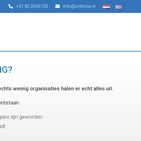
+31 85 0046150
info@onitnow.nl
IG?
chts weinig organisaties halen er echt alles uit.
ontstaan:
mplex zijn geworden
udt