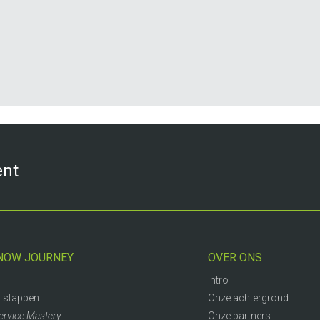
ent
NOW JOURNEY
OVER ONS
Intro
 stappen
Onze achtergrond
ervice Mastery
Onze partners