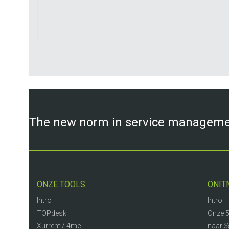
The new norm in service managem
ONZE TOOLS
ONIT
Intro
Intro
TOPdesk
Onze 5
Xurrent / 4me
naar
S