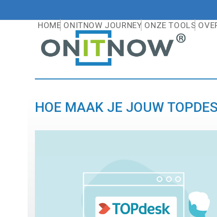
Skip
to
HOME
ONITNOW JOURNEY
ONZE TOOLS
OVE
content
HOE MAAK JE JOUW TOPDE